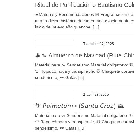
Ritual de Purificación o Bautismo Co
☀️Material y Recomendaciones 📅 Programación de la 
una tradición histórica documentada exactamente co
inicio del nuevo año guanche. […]
octubre 12, 2025
🎄🥾 Almuerzo de Navidad (Ruta Chi
Material para 🥾 Senderismo Material obligatorio: 🎒
👕 Ropa cómoda y transpirable, 🧥 Chaqueta cortavi
senderismo, 🕶 Gafas […]
abril 28, 2025
🌴 𝘗𝘢𝘭𝘮𝘦𝘵𝘶𝘮 • (𝘚𝘢𝘯𝘵𝘢 𝘊𝘳𝘶𝘻) 🌄
Material para 🥾 Senderismo Material obligatorio: 🎒
👕 Ropa cómoda y transpirable, 🧥 Chaqueta cortavi
senderismo, 🕶 Gafas […]