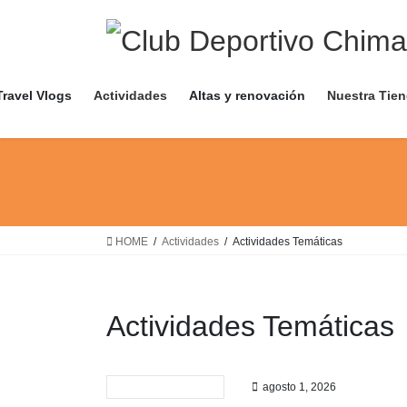
Saltar
Saltar
al
a
contenido
la
navegación
Travel Vlogs
Actividades
Altas y renovación
Nuestra Tie
HOME
Actividades
Actividades Temáticas
Actividades Temáticas
agosto 1, 2026