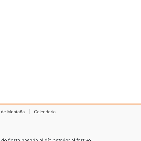
s de Montaña
Calendario
e fiesta pasaría al día anterior al festivo.