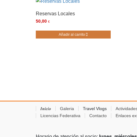
Reservas Locales
50,00
€
Añadir al carrito
𝑰𝒏𝒊𝒄𝒊𝒐
Galeria
Travel Vlogs
Actividade
Licencias Federativa
Contacto
Enlaces ex
Horario de atención al socio:
lunes, miércoles