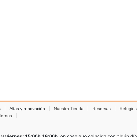
s
Altas y renovación
Nuestra Tienda
Reservas
Refugio
ternos
 y viernes: 15:00h-19:00h
, en caso que coincida con algún día d