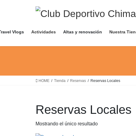
Saltar
Saltar
al
a
contenido
la
navegación
Travel Vlogs
Actividades
Altas y renovación
Nuestra Tie
HOME
Tienda
Reservas
Reservas Locales
Reservas Locales
Mostrando el único resultado