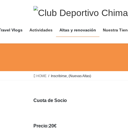
Saltar
Saltar
al
a
contenido
la
navegación
Travel Vlogs
Actividades
Altas y renovación
Nuestra Tie
HOME
Inscribirse, (Nuevas Altas)
Cuota de Socio
Precio:20€