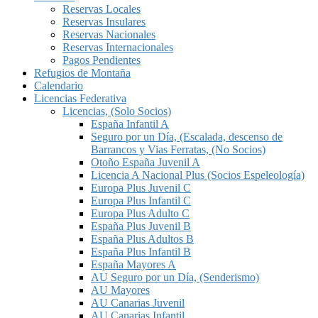
Reservas Locales
Reservas Insulares
Reservas Nacionales
Reservas Internacionales
Pagos Pendientes
Refugios de Montaña
Calendario
Licencias Federativa
Licencias, (Solo Socios)
España Infantil A
Seguro por un Día, (Escalada, descenso de
Barrancos y Vias Ferratas, (No Socios)
Otoño España Juvenil A
Licencia A Nacional Plus (Socios Espeleología)
Europa Plus Juvenil C
Europa Plus Infantil C
Europa Plus Adulto C
España Plus Juvenil B
España Plus Adultos B
España Plus Infantil B
España Mayores A
AU Seguro por un Día, (Senderismo)
AU Mayores
AU Canarias Juvenil
AU Canarias Infantil