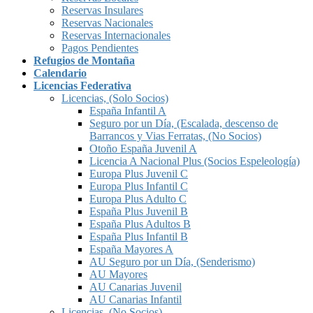
Reservas Insulares
Reservas Nacionales
Reservas Internacionales
Pagos Pendientes
Refugios de Montaña
Calendario
Licencias Federativa
Licencias, (Solo Socios)
España Infantil A
Seguro por un Día, (Escalada, descenso de
Barrancos y Vias Ferratas, (No Socios)
Otoño España Juvenil A
Licencia A Nacional Plus (Socios Espeleología)
Europa Plus Juvenil C
Europa Plus Infantil C
Europa Plus Adulto C
España Plus Juvenil B
España Plus Adultos B
España Plus Infantil B
España Mayores A
AU Seguro por un Día, (Senderismo)
AU Mayores
AU Canarias Juvenil
AU Canarias Infantil
Licencias, (No Socios)