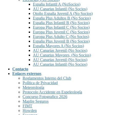
España Infantil A (NoSocios)
AU Canarias Infantil (No Socios)
Otoño España Juvenil A (No Socios)
España Plus Adultos B (No Socios)
España Plus Infantil B (No Socios)
Europa Plus Infantil C (No Socios)
Europa Plus Juvenil C (No Socios)
Europa Plus Adulto C (No Socios)
España Plus Juvenil B (No Socios)
España Mayores A (No Socios)
AU Canarias Juvenil (No Socios)
AU Canarias Mayores, (No Socios)
AU Canarias Juvenil (No Socios)
AU Canarias Infantil (No Socios)
Contacto
Enlaces externos
Reglamentos Interno del Club
Política de Privacidad
Meteorología
Protocolo Accidente en Espeleología
Concurso Fotografico 2026
Mapfre Seguros
FIMT
Howden