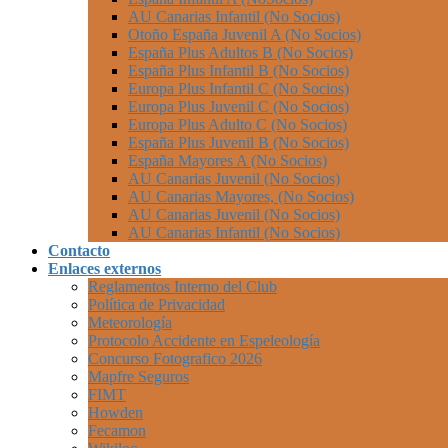
AU Canarias Infantil (No Socios)
Otoño España Juvenil A (No Socios)
España Plus Adultos B (No Socios)
España Plus Infantil B (No Socios)
Europa Plus Infantil C (No Socios)
Europa Plus Juvenil C (No Socios)
Europa Plus Adulto C (No Socios)
España Plus Juvenil B (No Socios)
España Mayores A (No Socios)
AU Canarias Juvenil (No Socios)
AU Canarias Mayores, (No Socios)
AU Canarias Juvenil (No Socios)
AU Canarias Infantil (No Socios)
Contacto
Enlaces externos
Reglamentos Interno del Club
Política de Privacidad
Meteorología
Protocolo Accidente en Espeleología
Concurso Fotografico 2026
Mapfre Seguros
FIMT
Howden
Fecamon