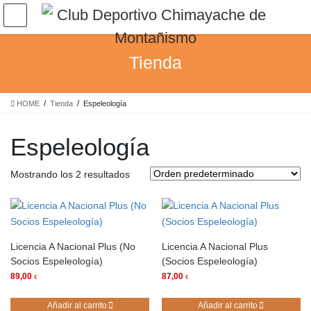
Saltar
Saltar
al
a
contenido
la
navegación
Tienda
HOME
Tienda
Espeleología
Espeleología
Mostrando los 2 resultados
Licencia A Nacional Plus (No
Licencia A Nacional Plus
Socios Espeleología)
(Socios Espeleología)
89,00
87,00
€
€
Añadir al carrito
Añadir al carrito