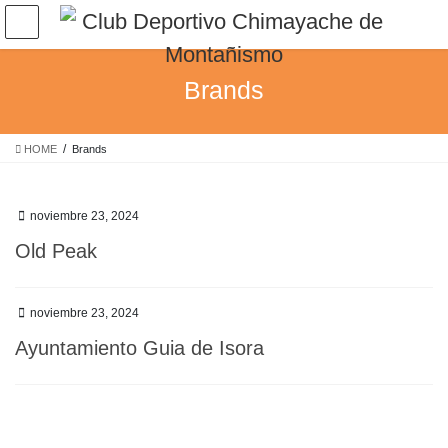
Saltar
Saltar
al
a
contenido
la
navegación
Brands
HOME
Brands
noviembre 23, 2024
Old Peak
noviembre 23, 2024
Ayuntamiento Guia de Isora